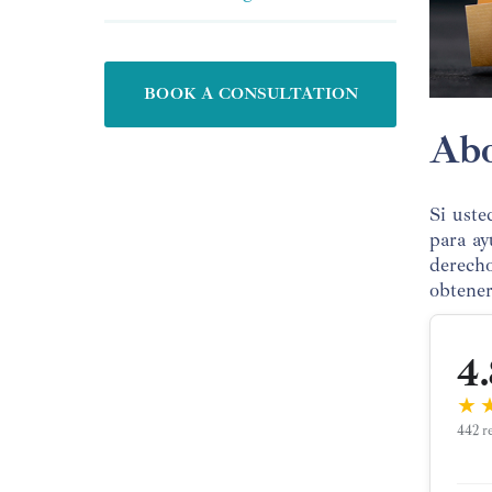
BOOK A CONSULTATION
Abo
Si uste
para ay
derecho
obtener
4.
★
442 r