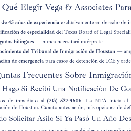
 Qué Elegir Vega & Associates Para
de 45 años de experiencia
exclusivamente en derecho de 
ificación de especialidad
del Texas Board of Legal Speciali
ados bilingües
— nunca necesitará intérprete
cimiento del Tribunal de Inmigración de Houston
— ampli
ción de emergencia
para casos de detención de ICE y órde
untas Frecuentes Sobre Inmigració
 Hago Si Recibí Una Notificación De C
os de inmediato al
(713) 527-9606
. La NTA inicia el 
ción de Houston. Cuanto antes actúe, más opciones de def
do Solicitar Asilo Si Ya Pasó Un Año D
 excepciones por circunstancias cambiadas o extraordina