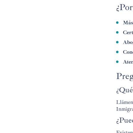
¿Por
Más 
Cert
Abog
Cono
Aten
Preg
¿Qué
Llámen
Inmigra
¿Pue
Existen