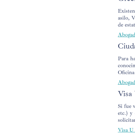
Existen
asilo, 
de esta
Abogad
Ciud
Para ha
conocim
Oficin
Abogad
Visa
Si fue 
etc.) y
solicit
Visa U