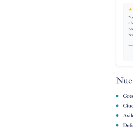
★
“G
ob
pr
re
— 
Nues
Gree
Ciu
Asil
Defe