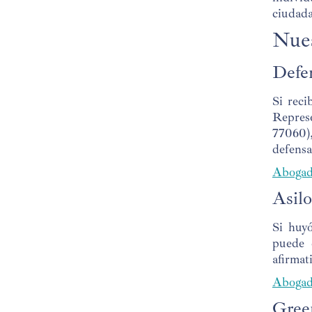
ciudada
Nues
Defe
Si rec
Repres
77060)
defensa
Abogad
Asilo
Si huyó
puede 
afirmat
Abogad
Gree