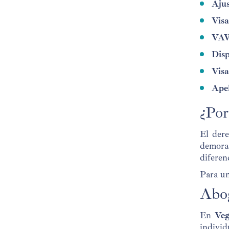
Ajus
Visa
VA
Disp
Visa
Apel
¿Po
El dere
demoras
diferen
Para un
Abog
En
Veg
individ