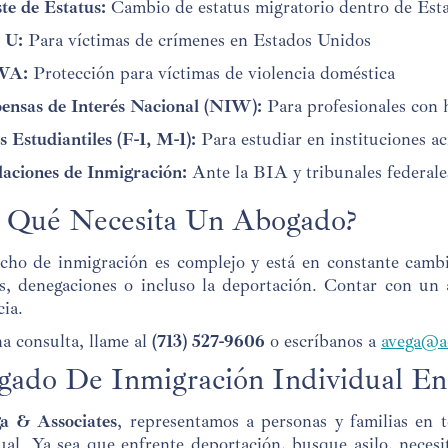
te de Estatus:
Cambio de estatus migratorio dentro de Est
 U:
Para víctimas de crímenes en Estados Unidos
WA:
Protección para víctimas de violencia doméstica
ensas de Interés Nacional (NIW):
Para profesionales con 
s Estudiantiles (F-1, M-1):
Para estudiar en instituciones a
aciones de Inmigración:
Ante la BIA y tribunales federale
r Qué Necesita Un Abogado?
cho de inmigración es complejo y está en constante cambi
, denegaciones o incluso la deportación. Contar con un 
cia.
a consulta, llame al
(713) 527-9606
o escríbanos a
avega@a
ado De Inmigración Individual E
a & Associates
, representamos a personas y familias en 
ual. Ya sea que enfrente deportación, busque asilo, neces