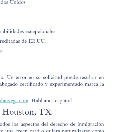
ados Unidos
habilidades excepcionales
creditadas de EE.UU.
s
o. Un error en su solicitud puede resultar en
abogado certificado y experimentado marca la
danvega.com
. Hablamos español.
n Houston, TX
todos los aspectos del derecho de inmigración
ite una green card o quiera naturalizarse como