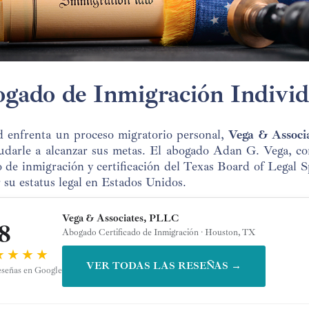
gado de Inmigración Indivi
d enfrenta un proceso migratorio personal,
Vega & Associ
udarle a alcanzar sus metas. El abogado Adan G. Vega, c
 de inmigración y certificación del Texas Board of Legal S
 su estatus legal en Estados Unidos.
Vega & Associates, PLLC
8
Abogado Certificado de Inmigración · Houston, TX
★★★★
VER TODAS LAS RESEÑAS →
eseñas en Google