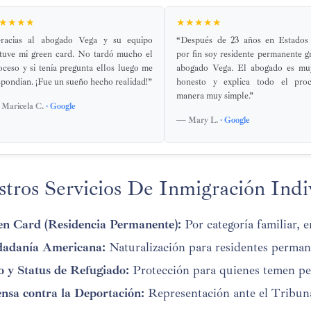
★★★★
★★★★★
racias al abogado Vega y su equipo
“Después de 23 años en Estados
tuve mi green card. No tardó mucho el
por fin soy residente permanente gr
oceso y si tenía pregunta ellos luego me
abogado Vega. El abogado es muy
spondían. ¡Fue un sueño hecho realidad!”
honesto y explica todo el pro
manera muy simple.”
Maricela C.
· Google
— Mary L.
· Google
tros Servicios De Inmigración Indi
n Card (Residencia Permanente):
Por categoría familiar, 
dadanía Americana:
Naturalización para residentes permane
o y Status de Refugiado:
Protección para quienes temen per
nsa contra la Deportación:
Representación ante el Tribun