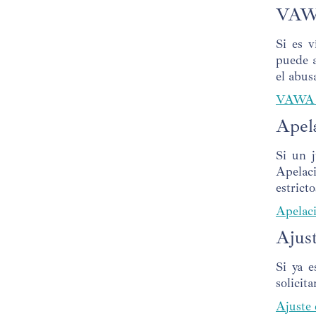
VAWA
Si es 
puede a
el abus
VAWA 
Apel
Si un 
Apelaci
estrict
Apelac
Ajust
Si ya 
solicit
Ajuste