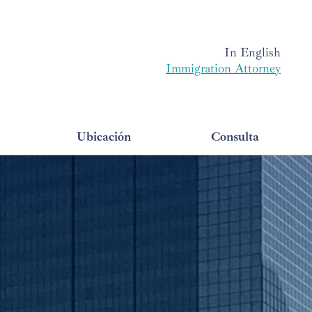
In English
Immigration Attorney
Ubicación
Consulta