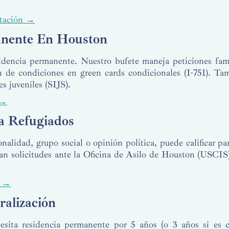
rtación →
anente En Houston
idencia permanente. Nuestro bufete maneja peticiones famil
ón de condiciones en green cards condicionales (I-751). T
s juveniles (SIJS).
 →
ra Refugiados
onalidad, grupo social o opinión política, puede calificar pa
n solicitudes ante la Oficina de Asilo de Houston (USCIS)
n →
alización
esita residencia permanente por 5 años (o 3 años si es 