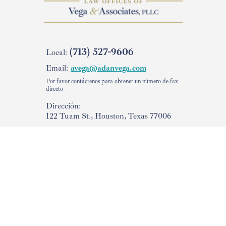
(713) 527-9606
Local:
Email:
avega@adanvega.com
Por favor contáctenos para obtener un número de fax
directo
Dirección:
122 Tuam St., Houston, Texas 77006
Verifique su
Caso en USCIS
Facebook